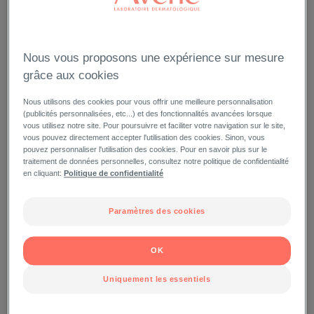
Quel que soit votre type de peau, certains facteurs peuvent
déclencher ou favoriser une sensibilité excessive : votre peau
réagit fortement, là ou vous préfèreriez qu’elle ne se manifeste
pas…
Nous vous proposons une expérience sur mesure
grâce aux cookies
LA MARQUE
EAU THERMALE AVÈNE
Nous utilisons des cookies pour vous offrir une meilleure personnalisation
(publicités personnalisées, etc...) et des fonctionnalités avancées lorsque
vous utilisez notre site. Pour poursuivre et faciliter votre navigation sur le site,
vous pouvez directement accepter l'utilisation des cookies. Sinon, vous
pouvez personnaliser l'utilisation des cookies. Pour en savoir plus sur le
traitement de données personnelles, consultez notre politique de confidentialité
en cliquant:
Politique de confidentialité
Paramètres des cookies
OK
Uniquement les essentiels