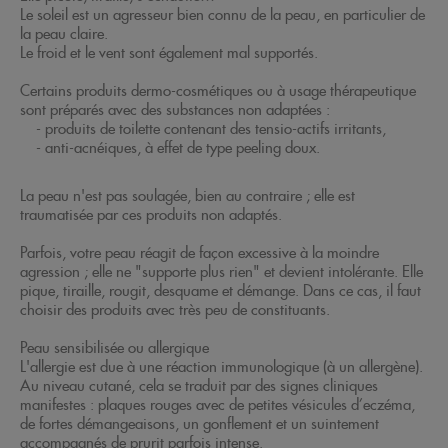
Le soleil est un agresseur bien connu de la peau, en particulier de
la peau claire.
Le froid et le vent sont également mal supportés.
Certains produits dermo-cosmétiques ou à usage thérapeutique
sont préparés avec des substances non adaptées :
- produits de toilette contenant des tensio-actifs irritants,
- anti-acnéiques, à effet de type peeling doux.
La peau n'est pas soulagée, bien au contraire ; elle est
traumatisée par ces produits non adaptés.
Parfois, votre peau réagit de façon excessive à la moindre
agression ; elle ne "supporte plus rien" et devient intolérante. Elle
pique, tiraille, rougit, desquame et démange. Dans ce cas, il faut
choisir des produits avec très peu de constituants.
Peau sensibilisée ou allergique
L'allergie est due à une réaction immunologique (à un allergène).
Au niveau cutané, cela se traduit par des signes cliniques
manifestes : plaques rouges avec de petites vésicules d’eczéma,
de fortes démangeaisons, un gonflement et un suintement
accompagnés de prurit parfois intense.