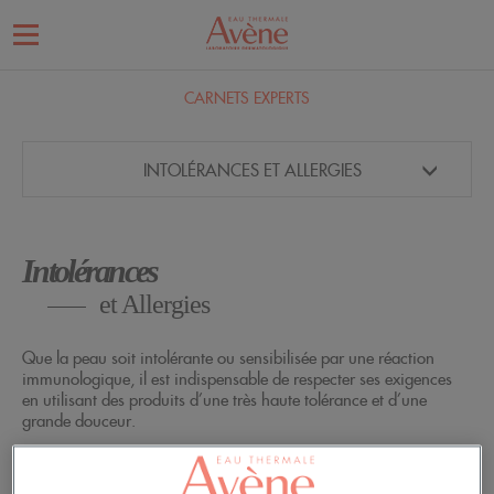
CARNETS EXPERTS
INTOLÉRANCES ET ALLERGIES
Intolérances
et Allergies
Que la peau soit intolérante ou sensibilisée par une réaction
immunologique, il est indispensable de respecter ses exigences
en utilisant des produits d’une très haute tolérance et d’une
grande douceur.