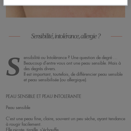
Sensibilité, intolérance, allergie ?
S
ensibilité ou Intolérance ? Une question de degré …
Beaucoup d’entre vous ont une peau sensible. Mais à
des degrés divers.
Il est important, toutefois, de différencier peau sensible
et peau sensibilisée (ou allergique).
PEAU SENSIBLE ET PEAU INTOLERANTE
Peau sensible
C’est une peau fine, claire, souvent un peu sèche, ayant tendance
à rougir facilement.
Elle picote, tiraille, s'échauffe…