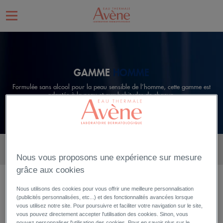
GAMME
HOMME
Formulée sans alcool pour la peau sensible de l’homme, cette gamme est
adaptée à la peau et aux habitudes de chacun.
TEXTURE :
TOUTES LES TEXTURES
Nous vous proposons une expérience sur mesure
grâce aux cookies
RASAGE
Nous utilisons des cookies pour vous offrir une meilleure personnalisation
(publicités personnalisées, etc...) et des fonctionnalités avancées lorsque
vous utilisez notre site. Pour poursuivre et faciliter votre navigation sur le site,
vous pouvez directement accepter l'utilisation des cookies. Sinon, vous
pouvez personnaliser l'utilisation des cookies. Pour en savoir plus sur le