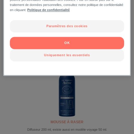
traitement de données personnelles, consultez notre politique de confidentialité
en cliquant:
Politique de confidentialité
Paramètres des cookies
GEL DE RASAGE
OK
Diffuseur 150 ml, existe aussi en modèle voyage 25 ml.
Uniquement les essentiels
MOUSSE À RASER
Diffuseur 200 ml, existe aussi en modèle voyage 50 ml.