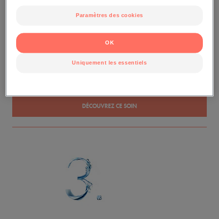
Paramètres des cookies
PROTEGER EN ETE
OK
Plein soleil d’été, le moment des baignades, des jeux en plein air, des châteaux
Uniquement les essentiels
de sable… mais aussi celui des coups de soleil ; d’autant qu’en se réfléchissant
sur l’eau ou le sable, ses rayons peuvent atteindre indirectement la peau. Le
SPRAY SPF 50+
vous protège contre l'ensemble du rayonnement solaire.
DÉCOUVREZ CE SOIN