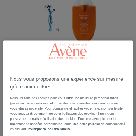
PROTEGER EN BALADE
Un week-end de printemps ensoleillé, l’occasion d’une balade à vélo en famille
… le moment d’habituer la peau aux premières caresses du soleil. Ayez donc
dans votre sac le
REFLEXE SOLAIRE
.
Nous vous proposons une expérience sur mesure
grâce aux cookies
DÉCOUVREZ CE SOIN
Nous utilisons des cookies pour vous offrir une meilleure personnalisation
(publicités personnalisées, etc...) et des fonctionnalités avancées lorsque
vous utilisez notre site. Pour poursuivre et faciliter votre navigation sur le site,
vous pouvez directement accepter l'utilisation des cookies. Sinon, vous
pouvez personnaliser l'utilisation des cookies. Pour en savoir plus sur le
traitement de données personnelles, consultez notre politique de confidentialité
en cliquant:
Politique de confidentialité