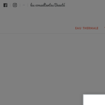
...
EAU THERMALE