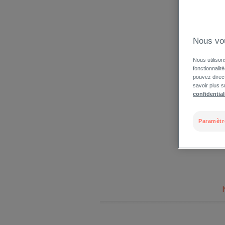
Nous vo
Nous utilison
fonctionnalit
pouvez direct
savoir plus s
confidential
Paramètr