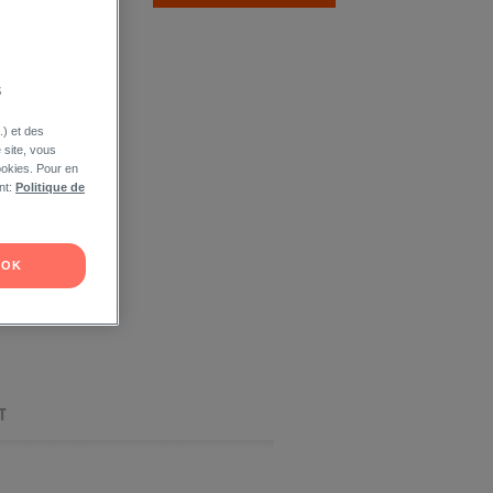
s
.) et des
e site, vous
ookies. Pour en
nt:
Politique de
OK
T