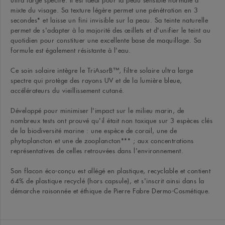
ultra large spectre.
Il est idéal pour la peau sensible normale à
mixte du visage.
Sa texture légère permet une pénétration en 3
secondes* et laisse un fini invisible sur la peau.
Sa teinte naturelle
permet de s'adapter à la majorité des œillets et d'unifier le teint au
quotidien pour constituer une excellente base de maquillage.
Sa
formule est également résistante à l'eau.
Ce soin solaire intègre le TriAsorB™, filtre solaire ultra large
spectre qui protège des rayons UV et de la lumière bleue,
accélérateurs du vieillissement cutané.
Développé pour minimiser l'impact sur le milieu marin, de
nombreux tests ont prouvé qu'il était non toxique sur 3 espèces clés
de la biodiversité marine : une espèce de corail, une de
phytoplancton et une de zooplancton*** ;
aux concentrations
représentatives de celles retrouvées dans l'environnement.
Son flacon éco-conçu est allégé en plastique, recyclable et contient
64% de plastique recyclé (hors capsule), et s'inscrit ainsi dans la
démarche raisonnée et éthique de Pierre Fabre Dermo-Cosmétique.