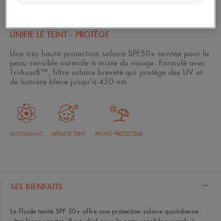
50 ml
UNIFIE LE TEINT - PROTÈGE
Une très haute protection solaire SPF50+ teintée pour la
peau sensible normale à mixte du visage.
Formulé avec
TriAsorB™, filtre solaire breveté qui protège des UV et
de lumière bleue jusqu'à 450 nm.
ANTIOXIDANT
MÊME LE TEINT
PHOTO- PROTECTEUR
SES BIENFAITS
Le Fluide teinté SPF 50+ offre une protection solaire quotidienne