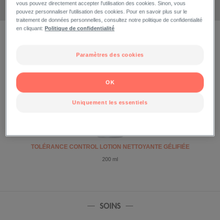
vous pouvez directement accepter l'utilisation des cookies. Sinon, vous
TEXTURE :
TOUTES LES TEXTURES
pouvez personnaliser l'utilisation des cookies. Pour en savoir plus sur le
traitement de données personnelles, consultez notre politique de confidentialité
en cliquant:
Politique de confidentialité
HYGIÈNE
Paramètres des cookies
OK
Uniquement les essentiels
TOLÉRANCE CONTROL LOTION NETTOYANTE GÉLIFIÉE
200 ml
SOINS