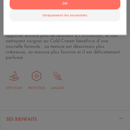
OK
Uniquement les essentiels
200 ml
Nettoie votre peau et la nourrit intensément. Pour
apporter encore plus de douceur à l’utilisation, le Gel
nettoyant surgras au Cold Cream bénéficie d’une
nouvelle formule : sa texture est désormais plus
crémeuse, sa mousse plus fournie et il est délicatement
parfumé.
NETTOYANT
PROTECTEUR
APAISANT
SES BIENFAITS