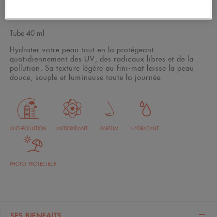
Tube 40 ml
Hydrater votre peau tout en la protégeant
quotidiennement des UV, des radicaux libres et de la
pollution. Sa texture légère au fini-mat laisse la peau
douce, souple et lumineuse toute la journée.
ANTI-POLLUTION
ANTIOXIDANT
PARFUM
HYDRATANT
PHOTO- PROTECTEUR
SES BIENFAITS