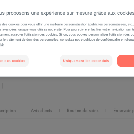
0% CONSERVATEUR - Non com
minimiser les risques de réact
us proposons une expérience sur mesure grâce aux cookie
s des cookies pour vous offrir une meilleure personnalisation (publicités personnalisées, etc..
és avancées lorsque vous utilisez notre site. Pour poursuivre et faciliter votre navigation sur l
ement accepter l'utilisation des cookies. Sinon, vous pouvez personnaliser l'utilisation des c
ANTI -DÉMANGEAISON
APAISANT
NOU
ur le traitement de données personnelles, consultez notre politique de confidentialité en cliqua
ité
SANS PARFUM
NOURRISSANT
COSMETIQ
es des cookies
Uniquement les essentiels
scription
Avis clients
Routine de soins
En savoir 