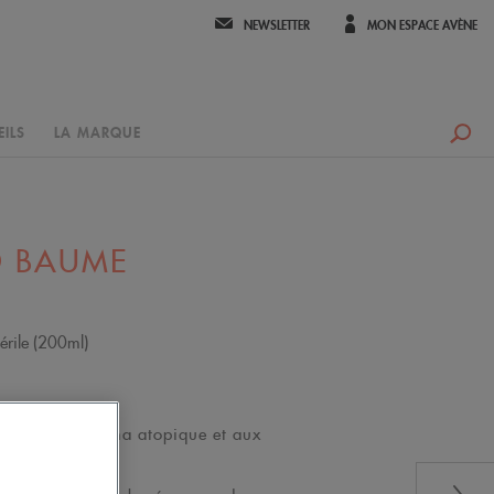
NEWSLETTER
MON ESPACE AVÈNE
ILS
LA MARQUE
XERACALM A.D
D BAUME
rile (200ml)
ujettes à l'eczéma atopique et aux