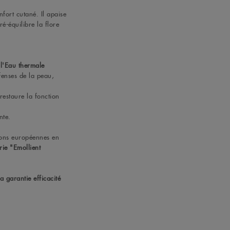
nfort cutané. Il apaise
é-équilibre la flore
 l'Eau thermale
fenses de la peau,
 restaure la fonction
nte.
ions européennes en
rie "Emollient
a garantie efficacité