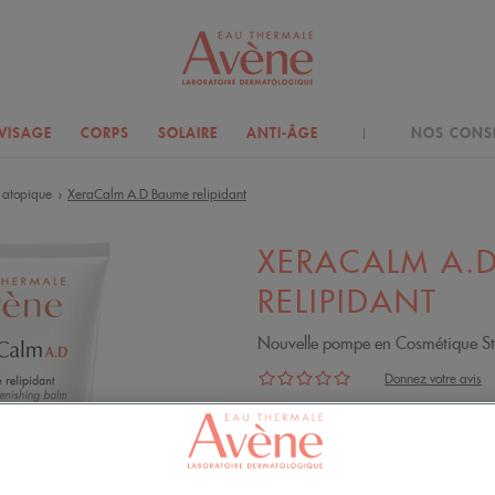
VISAGE
CORPS
SOLAIRE
ANTI-ÂGE
NOS CONSE
 atopique
XeraCalm A.D Baume relipidant
›
XERACALM A.
RELIPIDANT
Nouvelle pompe en Cosmétique Sté
Donnez votre avis
Baume relipidant.
Peaux sensibles très sèches s
démangeaisons.
Nourrissons, enfants, adultes.