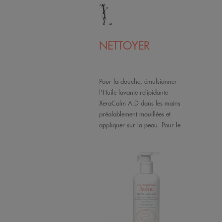
NETTOYER
Pour la douche, émulsionner
l'Huile lavante relipidante
XeraCalm A.D dans les mains
préalablement mouillées et
appliquer sur la peau. Pour le
bain, verser l’équivalent de 5
pressions. Rincer abondamment et
sécher sans frotter.