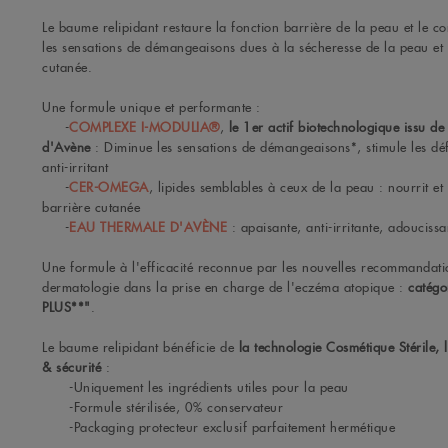
Le baume relipidant restaure la fonction barrière de la peau et le co
les sensations de démangeaisons dues à la sécheresse de la peau et r
cutanée.
Une formule unique et performante :
-
COMPLEXE I-MODULIA®
,
le 1er actif biotechnologique issu de
d'Avène
: Diminue les sensations de démangeaisons*, stimule les dé
anti-irritant
-
CER-OMEGA
, lipides semblables à ceux de la peau : nourrit et
barrière cutanée
-
EAU THERMALE D'AVÈNE
: apaisante, anti-irritante, adoucissa
Une formule à l'efficacité reconnue par les nouvelles recommandat
dermatologie dans la prise en charge de l'eczéma atopique :
catégo
PLUS**"
.
Le baume relipidant bénéficie de
la technologie Cosmétique Stérile, l
& sécurité
:
-Uniquement les ingrédients utiles pour la peau
-Formule stérilisée, 0% conservateur
-Packaging protecteur exclusif parfaitement hermétique