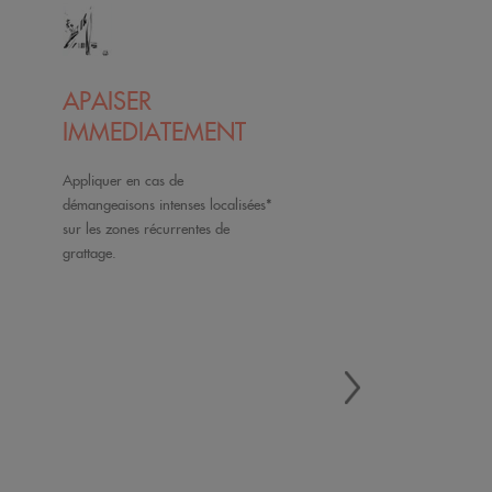
APAISER
IMMEDIATEMENT
LES SENSATIONS
Appliquer en cas de
DE
démangeaisons intenses localisées*
DEMANGEAISONS
sur les zones récurrentes de
INTENSES
grattage.
LOCALISEES*