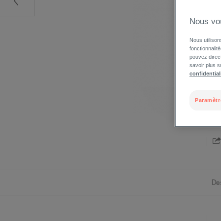
Nous vo
Nous utilison
fonctionnalit
pouvez direct
savoir plus s
confidential
Paramètr
De