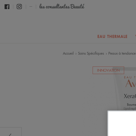
...
EAU THERMALE
Accueil
Soins Spécifiques
Peaux à tendance
›
›
INNOVATION