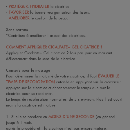
-
PROTÉGER
,
HYDRATER
la cicatrice.
-
FAVORISER
la bonne réorganisation des tissus.
-
AMÉLIORER
le confort de la peau.
Sans parfum.
*Contribue à améliorer l'aspect des cicatrices.
COMMENT APPLIQUER CICALFATE+ GEL CICATRICE ?
Appliquer Cicalfate+ Gel cicatrice 2 fois par jour en massant
délicatement dans le sens de la cicatrice.
Conseils pour le massage :
Pour déterminer la maturité de votre cicatrice, il faut
ÉVALUER LE
TEMPS DE RECOLORATION
cutanée en appuyant sur la cicatrice :
appuyer sur la cicatrice et chronométrer le temps que met la
cicatrice pour se recolorer.
Le temps de recoloration normal est de 3 s environ. Plus il est court,
moins la cicatrice est mature.
1. Si elle se recolore en
MOINS D’UNE SECONDE
(en général
jusqu’à 1 mois
après la procédure) : la cicatrice n’est pas encore mature.