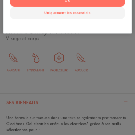
OK
30ml
Uniquement les essentiels
Le geste expert qui contribue à améliorer l'aspect des
cicatrices. Sa texture gel forme un film protecteur et
favorise le massage des cicatrices.
Visage et corps.
APAISANT
HYDRATANT
PROTECTEUR
ADOUCIR
SES BIENFAITS
Une formule sur-mesure dans une texture hydratante pro-massante.
Cicalfate+ Gel cicatrice atténue les cicatrices* grâce à ses actifs
sélectionnés pour :